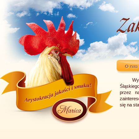
Wy
Śląskieg
przez n
zainteres
się na st