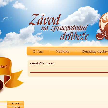
čerstv?? maso