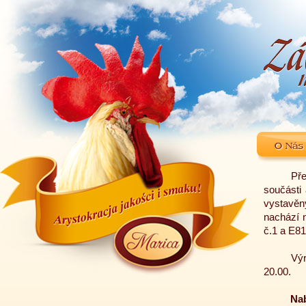
Př
součásti 
vystavě
nachází n
č.1 a E81
Výr
20.00.
Nab