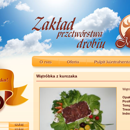
Wątróbka z kurczaka
Wątr
Opak
Posi
Temp
Trwa
Inde