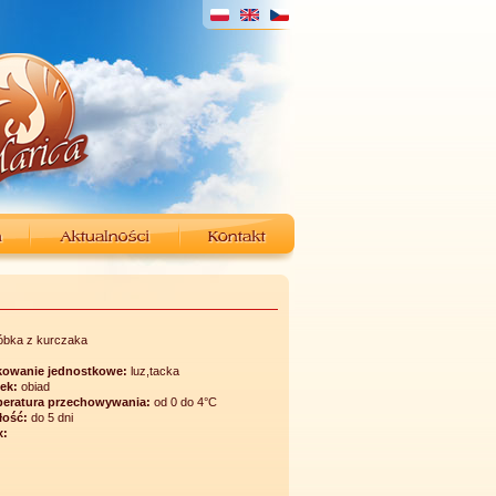
óbka z kurczaka
owanie jednostkowe:
luz,tacka
łek:
obiad
eratura przechowywania:
od 0 do 4°C
łość:
do 5 dni
x: