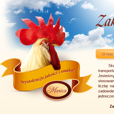
Sk
transpo
Jesteśm
stosowan
liczbę n
zadowol
jednocze
Za